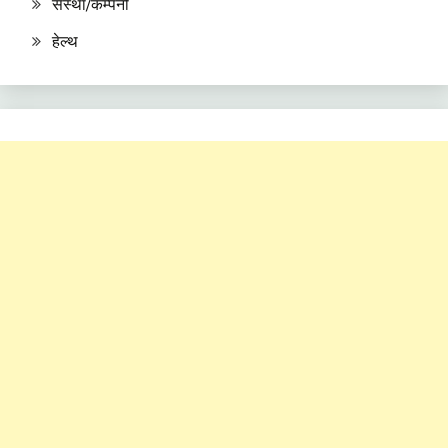
संस्था/कम्पनी
हेल्थ