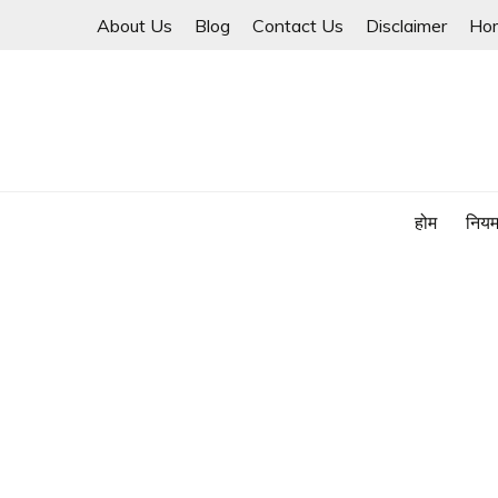
Skip
About Us
Blog
Contact Us
Disclaimer
Ho
to
content
होम
नियम