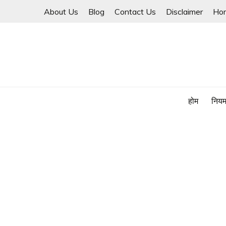
Skip
About Us
Blog
Contact Us
Disclaimer
Ho
to
content
होम
नियम