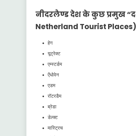
नीदरलैण्ड देश के कुछ प्रमुख 
Netherland Tourist Places
हेग
यूट्रेक्ट
एम्स्टर्डम
ऐंधोवेन
एडम
रॉटरडैम
ब्रेडा
डेल्फ़्ट
मास्ट्रिच