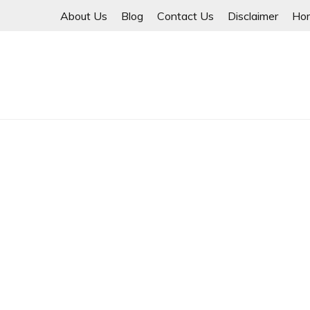
Skip
About Us
Blog
Contact Us
Disclaimer
Ho
to
content