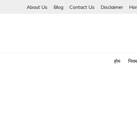
Skip
About Us
Blog
Contact Us
Disclaimer
Ho
to
content
होम
नियम